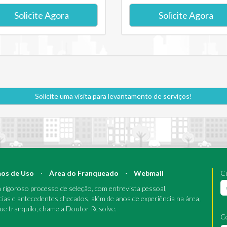
Solicite Agora
Solicite Agora
Solicite uma visita para levantamento de serviços!
os de Uso
⋅
Área do Franqueado
⋅
Webmail
Cu
rigoroso processo de seleção, com entrevista pessoal,
cias e antecedentes checados, além de anos de experiência na área,
que tranquilo, chame a Doutor Resolve.
C