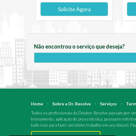
Solicite Agora
Não encontrou o serviço que deseja?
Home
⋅
Sobre a Dr. Resolve
⋅
Serviços
⋅
Term
Todos os profissionais da Doutor Resolve passam por um 
treinamento, aplicação de prova técnica, possuem referên
tudo isso para fazer um ótimo trabalho em seu imóvel. Fi