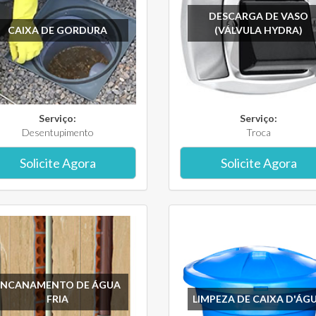
DESCARGA DE VASO
CAIXA DE GORDURA
(VÁLVULA HYDRA)
Serviço:
Serviço:
Desentupimento
Troca
Solicite Agora
Solicite Agora
ENCANAMENTO DE ÁGUA
FRIA
LIMPEZA DE CAIXA D'ÁG