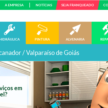
A EMPRESA
NOTÍCIAS
SEJA FRANQUEADO
C
HIDRÁULICA
PINTURA
ALVENARIA
REP
canador / Valparaíso de Goiás
rviços em
el?