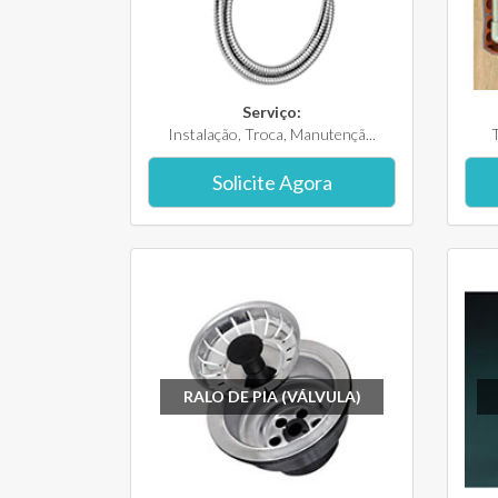
Serviço:
Instalação, Troca, Manutençã...
T
Solicite Agora
RALO DE PIA (VÁLVULA)