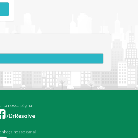
rta nossa página
/DrResolve
onheça nosso canal