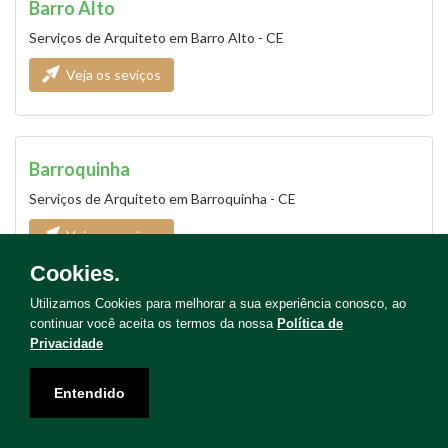
Barro Alto
Serviços de Arquiteto em Barro Alto - CE
Veja os seviços
Barroquinha
Serviços de Arquiteto em Barroquinha - CE
Veja os seviços
Cookies.
Utilizamos Cookies para melhorar a sua experiência conosco, ao
continuar você aceita os termos da nossa
Política de
Baturité
Privacidade
Serviços de Arquiteto em Baturité - CE
Entendido
Veja os seviços