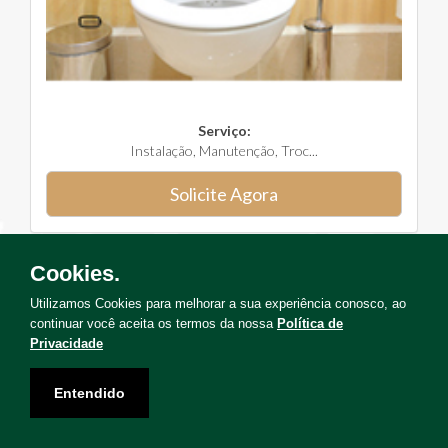
Serviço:
Instalação, Manutenção, Troc...
Solicite Agora
Cookies.
Utilizamos Cookies para melhorar a sua experiência conosco, ao
Não encontrou o serviço que deseja?
continuar você aceita os termos da nossa
Política de
Privacidade
Solicite um orçamento para levantamento de serviços!
Entendido