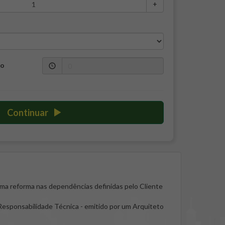
+
do
Continuar
uma reforma nas dependências definidas pelo Cliente
Responsabilidade Técnica - emitido por um Arquiteto
ão de reparos quando houver; A norma NBR - 16280,