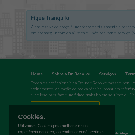
orienta ainda o proprietário ou responsável legal pela 
apartamentos ou casas em condomínios, é de inteira resp
técnico da Unidade de Franquia da Doutor Resolve pode
Fique Tranquilo
Na contratação deste tipo de prestação de serviço a r
A estimativa de preço é uma ferramenta assertiva para voc
em prosseguir com os ajustes ou não realizar o serviço (c
Home
⋅
Sobre a Dr. Resolve
⋅
Serviços
⋅
Term
Todos os profissionais da Doutor Resolve passam por um 
treinamento, aplicação de prova técnica, possuem referên
tudo isso para fazer um ótimo trabalho em seu imóvel. Fi
Pronto para reparos e reformas?
Cookies.
Utilizamos Cookies para melhorar a sua
experiência conosco, ao continuar você aceita os
Pedreiro
|
Eletricista
|
Encanador
|
Pintor
|
Marido de Aluguel
|