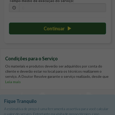
Tempo médio de execução do serviço:
Continuar
Condições para o Serviço
Os materiais e produtos deverão ser adquiridos por conta do
cliente e deverão estar no local para os técnicos realizarem o
serviço. A Doutor Resolve garante o serviço realizado, desde que
os materiais fornecidos pelo cliente sejam de boa qualidade. Em
Leia mais
caso de apartamentos ou casas em condomínios, é de inteira
responsabilidade do cliente verificar junto ao síndico se existem
restrições e quais são elas, além de verificar em quais horários o
Fique Tranquilo
técnico da Doutor Resolve poderá executar o serviço solicitado.
Antes de realizar qualquer serviço, o técnico liberará o ambiente,
A estimativa de preço é uma ferramenta assertiva para você calcular
protegendo móveis e equipamentos caso seja necessário. - O
o valor do serviço. Entretanto na visita de nosso técnico, caso