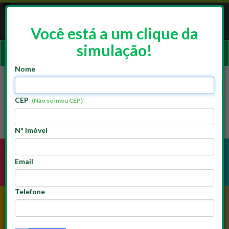
×
App Doutor Resolve
ACESSAR
Resolve Franchising
Você está a um clique da
GRATUITO - Google Play
simulação!
Ativar
naveg
Nome
CEP
(Não sei meu CEP)
Nº Imóvel
Email
ELÉTRICA
HIDRÁULICA
Telefone
PINTURA
ALVENARIA