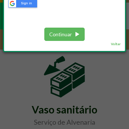
Sign in
REPAROS
Continuar
Serviços /
Alvenaria
Voltar
Vaso sanitário
Serviço de Alvenaria