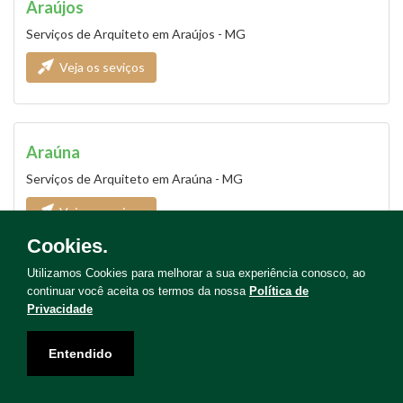
Araújos
Serviços de Arquiteto em Araújos - MG
Veja os seviços
Araúna
Serviços de Arquiteto em Araúna - MG
Veja os seviços
Cookies.
Utilizamos Cookies para melhorar a sua experiência conosco, ao
continuar você aceita os termos da nossa
Política de
Araxá
Privacidade
Serviços de Arquiteto em Araxá - MG
Entendido
Veja os seviços