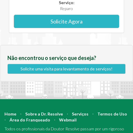
Serviço:
Reparo
Solicite Agora
Não encontrou o serviço que deseja?
Solicite uma visita para levantamento de serviços!
Home
⋅
Sobre a Dr. Resolve
⋅
Serviços
⋅
Termos de Uso
⋅
Área do Franqueado
⋅
Webmail
Todos os profissionais da Doutor Resolve passam por um rigoroso