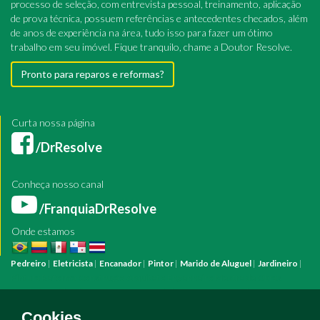
processo de seleção, com entrevista pessoal, treinamento, aplicação
de prova técnica, possuem referências e antecedentes checados, além
de anos de experiência na área, tudo isso para fazer um ótimo
trabalho em seu imóvel. Fique tranquilo, chame a Doutor Resolve.
Pronto para reparos e reformas?
Curta nossa página
/DrResolve
Conheça nosso canal
/FranquiaDrResolve
Onde estamos
Pedreiro
|
Eletricista
|
Encanador
|
Pintor
|
Marido de Aluguel
|
Jardineiro
|
Pintura
Reforma
Construção
Arquiteto
Engenheiro
Mestre de Obras
Bombeiro Hidráulico
Manutenção Predial
Manutenção Residencial
Azulejista
Instalação Elétrica
Pintura Fachada
Empresa Pintura
Empresa
Cookies.