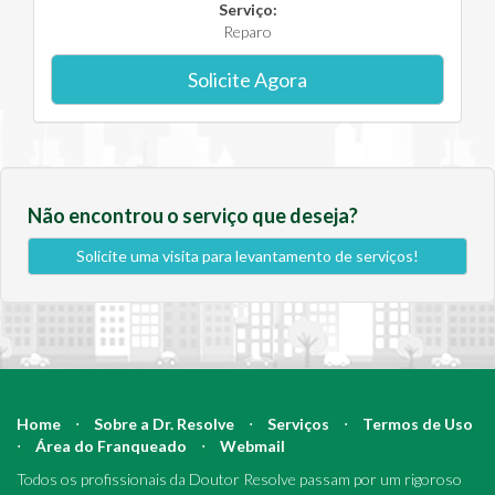
Serviço:
Reparo
Solicite Agora
Não encontrou o serviço que deseja?
Solicite uma visita para levantamento de serviços!
Home
⋅
Sobre a Dr. Resolve
⋅
Serviços
⋅
Termos de Uso
⋅
Área do Franqueado
⋅
Webmail
Todos os profissionais da Doutor Resolve passam por um rigoroso