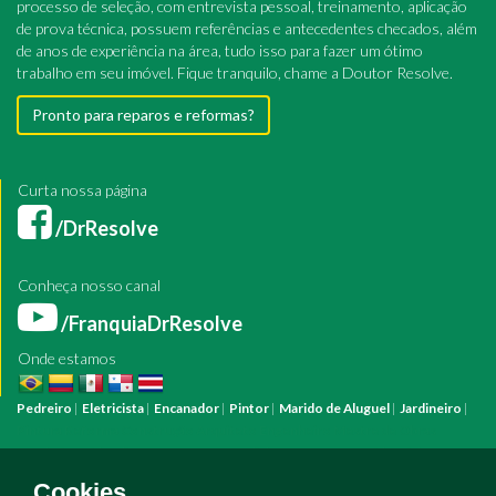
processo de seleção, com entrevista pessoal, treinamento, aplicação
de prova técnica, possuem referências e antecedentes checados, além
de anos de experiência na área, tudo isso para fazer um ótimo
trabalho em seu imóvel. Fique tranquilo, chame a Doutor Resolve.
Pronto para reparos e reformas?
Curta nossa página
/DrResolve
Conheça nosso canal
/FranquiaDrResolve
Onde estamos
Pedreiro
|
Eletricista
|
Encanador
|
Pintor
|
Marido de Aluguel
|
Jardineiro
|
Pintura
Reforma
Construção
Arquiteto
Engenheiro
Mestre de Obras
Bombeiro Hidráulico
Manutenção Predial
Manutenção Residencial
Azulejista
Instalação Elétrica
Pintura Fachada
Empresa Pintura
Empresa
Cookies.