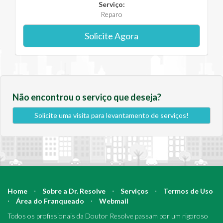
Serviço:
Reparo
Solicite Agora
Não encontrou o serviço que deseja?
Solicite uma visita para levantamento de serviços!
Home
⋅
Sobre a Dr. Resolve
⋅
Serviços
⋅
Termos de Uso
⋅
Área do Franqueado
⋅
Webmail
Todos os profissionais da Doutor Resolve passam por um rigoroso