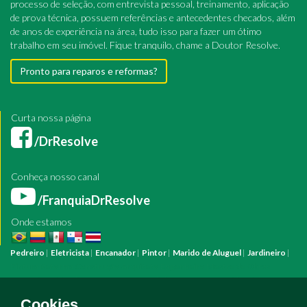
processo de seleção, com entrevista pessoal, treinamento, aplicação
de prova técnica, possuem referências e antecedentes checados, além
de anos de experiência na área, tudo isso para fazer um ótimo
trabalho em seu imóvel. Fique tranquilo, chame a Doutor Resolve.
Pronto para reparos e reformas?
Curta nossa página
/DrResolve
Conheça nosso canal
/FranquiaDrResolve
Onde estamos
Pedreiro
|
Eletricista
|
Encanador
|
Pintor
|
Marido de Aluguel
|
Jardineiro
|
Pintura
Reforma
Construção
Arquiteto
Engenheiro
Mestre de Obras
Bombeiro Hidráulico
Manutenção Predial
Manutenção Residencial
Azulejista
Instalação Elétrica
Pintura Fachada
Empresa Pintura
Empresa
Cookies.