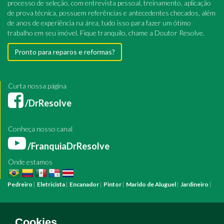
processo de seleção, com entrevista pessoal, treinamento, aplicação
de prova técnica, possuem referências e antecedentes checados, além
de anos de experiência na área, tudo isso para fazer um ótimo
trabalho em seu imóvel. Fique tranquilo, chame a Doutor Resolve.
Pronto para reparos e reformas?
Curta nossa página
/DrResolve
Conheça nosso canal
/FranquiaDrResolve
Onde estamos
Pedreiro
|
Eletricista
|
Encanador
|
Pintor
|
Marido de Aluguel
|
Jardineiro
|
Pintura
Reforma
Construção
Arquiteto
Engenheiro
Mestre de Obras
Bombeiro Hidráulico
Manutenção Predial
Manutenção Residencial
Azulejista
Instalação Elétrica
Pintura Fachada
Empresa Pintura
Empresa
Cookies.