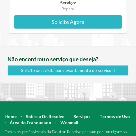
Serviço:
Reparo
Solicite Agora
Não encontrou o serviço que deseja?
Solicite uma visita para levantamento de serviços!
Home
⋅
Sobre a Dr. Resolve
⋅
Serviços
⋅
Termos de Uso
⋅
Área do Franqueado
⋅
Webmail
Todos os profissionais da Doutor Resolve passam por um rigoroso