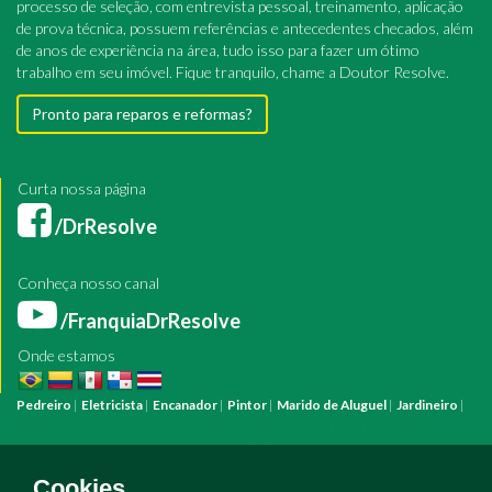
processo de seleção, com entrevista pessoal, treinamento, aplicação
de prova técnica, possuem referências e antecedentes checados, além
de anos de experiência na área, tudo isso para fazer um ótimo
trabalho em seu imóvel. Fique tranquilo, chame a Doutor Resolve.
Pronto para reparos e reformas?
Curta nossa página
/DrResolve
Conheça nosso canal
/FranquiaDrResolve
Onde estamos
Pedreiro
|
Eletricista
|
Encanador
|
Pintor
|
Marido de Aluguel
|
Jardineiro
|
Pintura
Reforma
Construção
Arquiteto
Engenheiro
Mestre de Obras
Bombeiro Hidráulico
Manutenção Predial
Manutenção Residencial
Azulejista
Instalação Elétrica
Pintura Fachada
Empresa Pintura
Empresa
Cookies.