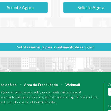
Solicite Agora
Solicite Agora
Solicite uma visita para levantamento de serviços!
os de Uso
⋅
Área do Franqueado
⋅
Webmail
Cu
rigoroso processo de seleção, com entrevista pessoal,
cias e antecedentes checados, além de anos de experiência na área,
que tranquilo, chame a Doutor Resolve.
C