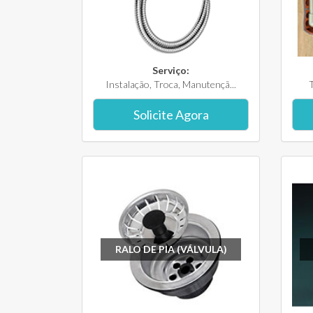
Serviço:
Instalação, Troca, Manutençã...
T
Solicite Agora
RALO DE PIA (VÁLVULA)