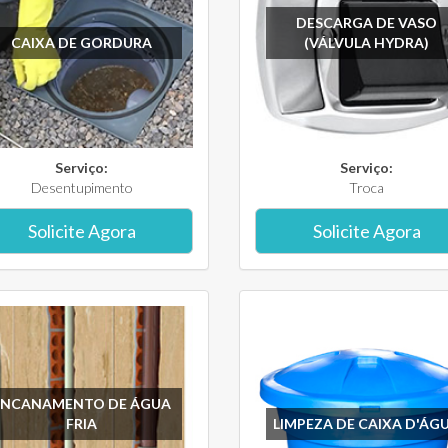
DESCARGA DE VASO
CAIXA DE GORDURA
(VÁLVULA HYDRA)
Serviço:
Serviço:
Desentupimento
Troca
Solicite Agora
Solicite Agora
ENCANAMENTO DE ÁGUA
FRIA
LIMPEZA DE CAIXA D'ÁG