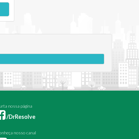
rta nossa página
/DrResolve
onheça nosso canal