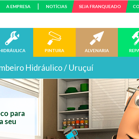
A EMPRESA
NOTÍCIAS
SEJA FRANQUEADO
C
HIDRÁULICA
PINTURA
ALVENARIA
REP
mbeiro Hidráulico / Uruçuí
ico para
a seu