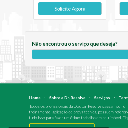
Solicite Agora
Não encontrou o serviço que deseja?
Home
⋅
Sobre a Dr. Resolve
⋅
Serviços
⋅
Term
Todos os profissionais da Doutor Resolve passam por um 
treinamento, aplicação de prova técnica, possuem referên
tudo isso para fazer um ótimo trabalho em seu imóvel. Fi