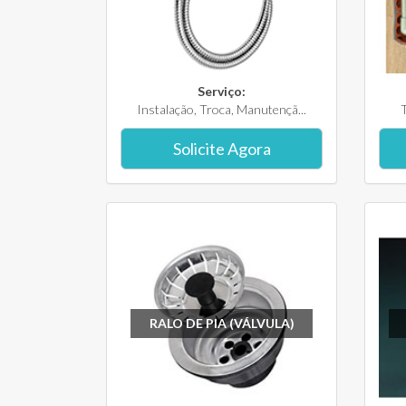
Serviço:
Instalação, Troca, Manutençã...
T
Solicite Agora
RALO DE PIA (VÁLVULA)