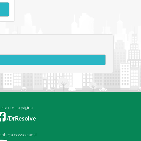
rta nossa página
/DrResolve
onheça nosso canal