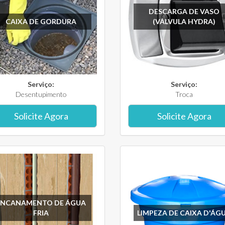
DESCARGA DE VASO
CAIXA DE GORDURA
(VÁLVULA HYDRA)
Serviço:
Serviço:
Desentupimento
Troca
Solicite Agora
Solicite Agora
ENCANAMENTO DE ÁGUA
FRIA
LIMPEZA DE CAIXA D'ÁG