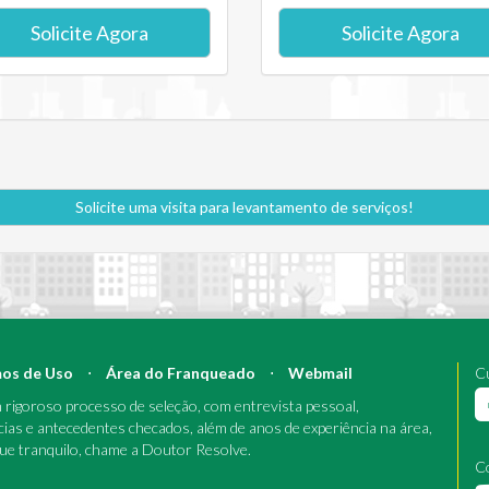
Solicite Agora
Solicite Agora
Solicite uma visita para levantamento de serviços!
os de Uso
⋅
Área do Franqueado
⋅
Webmail
Cu
rigoroso processo de seleção, com entrevista pessoal,
cias e antecedentes checados, além de anos de experiência na área,
que tranquilo, chame a Doutor Resolve.
C