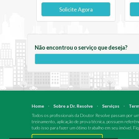
Solicite Agora
Não encontrou o serviço que deseja?
Home
⋅
Sobre a Dr. Resolve
⋅
Serviços
⋅
Term
Todos os profissionais da Doutor Resolve passam por um 
treinamento, aplicação de prova técnica, possuem referên
tudo isso para fazer um ótimo trabalho em seu imóvel. Fi