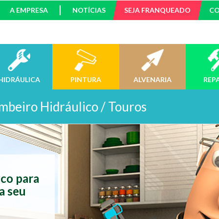
A EMPRESA
NOTÍCIAS
SEJA FRANQUEADO
C
HIDRÁULICA
PINTURA
ALVENARIA
REP
mbeiro Hidráulico / Touros
ico para
a seu