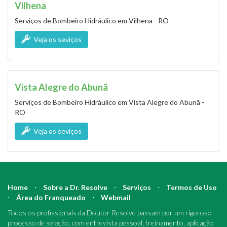
Vilhena
Serviços de Bombeiro Hidráulico em Vilhena - RO
Veja os seviços
Vista Alegre do Abunã
Serviços de Bombeiro Hidráulico em Vista Alegre do Abunã -
RO
Veja os seviços
Home
⋅
Sobre a Dr. Resolve
⋅
Serviços
⋅
Termos de Uso
⋅
Área do Franqueado
⋅
Webmail
Todos os profissionais da Doutor Resolve passam por um rigoroso
processo de seleção, com entrevista pessoal, treinamento, aplicação