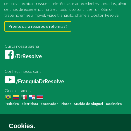
de prova técnica, possuem referências e antecedentes checados, além
de anos de experiência na área, tudo isso para fazer um ótimo
trabalho em seu imóvel. Fique tranquilo, chame a Doutor Resolve.
Pronto para reparos e reformas?
Curta nossa página
/DrResolve
Conheça nosso canal
/FranquiaDrResolve
Onde estamos
Pedreiro
|
Eletricista
|
Encanador
|
Pintor
|
Marido de Aluguel
|
Jardineiro
|
Pintura
Reforma
Construção
Arquiteto
Engenheiro
Mestre de Obras
Bombeiro Hidráulico
Manutenção Predial
Manutenção Residencial
Azulejista
Instalação Elétrica
Pintura Fachada
Empresa Pintura
Empresa
Cookies.
Reforma
Serviço Eletricista
Serviço Pintura
Serviço Reforma
Serviço