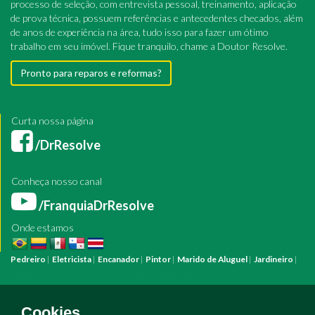
processo de seleção, com entrevista pessoal, treinamento, aplicação
de prova técnica, possuem referências e antecedentes checados, além
de anos de experiência na área, tudo isso para fazer um ótimo
trabalho em seu imóvel. Fique tranquilo, chame a Doutor Resolve.
Pronto para reparos e reformas?
Curta nossa página
/DrResolve
Conheça nosso canal
/FranquiaDrResolve
Onde estamos
Pedreiro
|
Eletricista
|
Encanador
|
Pintor
|
Marido de Aluguel
|
Jardineiro
|
Pintura
Reforma
Construção
Arquiteto
Engenheiro
Mestre de Obras
Bombeiro Hidráulico
Manutenção Predial
Manutenção Residencial
Azulejista
Instalação Elétrica
Pintura Fachada
Empresa Pintura
Empresa
Cookies.