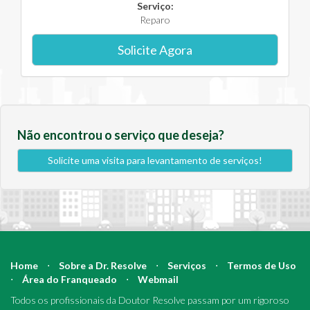
Serviço:
Reparo
Solicite Agora
Não encontrou o serviço que deseja?
Solicite uma visita para levantamento de serviços!
Home
⋅
Sobre a Dr. Resolve
⋅
Serviços
⋅
Termos de Uso
⋅
Área do Franqueado
⋅
Webmail
Todos os profissionais da Doutor Resolve passam por um rigoroso