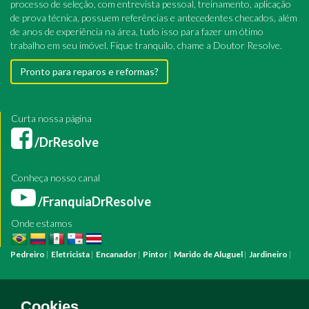
processo de seleção, com entrevista pessoal, treinamento, aplicação
de prova técnica, possuem referências e antecedentes checados, além
de anos de experiência na área, tudo isso para fazer um ótimo
trabalho em seu imóvel. Fique tranquilo, chame a Doutor Resolve.
Pronto para reparos e reformas?
Curta nossa página
/DrResolve
Conheça nosso canal
/FranquiaDrResolve
Onde estamos
Pedreiro
|
Eletricista
|
Encanador
|
Pintor
|
Marido de Aluguel
|
Jardineiro
|
Pintura
Reforma
Construção
Arquiteto
Engenheiro
Mestre de Obras
Bombeiro Hidráulico
Manutenção Predial
Manutenção Residencial
Azulejista
Instalação Elétrica
Pintura Fachada
Empresa Pintura
Empresa
Cookies.