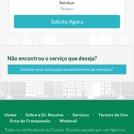
Serviço:
Reparo
Solicite Agora
Não encontrou o serviço que deseja?
Solicite uma visita para levantamento de serviços!
Home
⋅
Sobre a Dr. Resolve
⋅
Serviços
⋅
Termos de Uso
⋅
Área do Franqueado
⋅
Webmail
Todos os profissionais da Doutor Resolve passam por um rigoroso