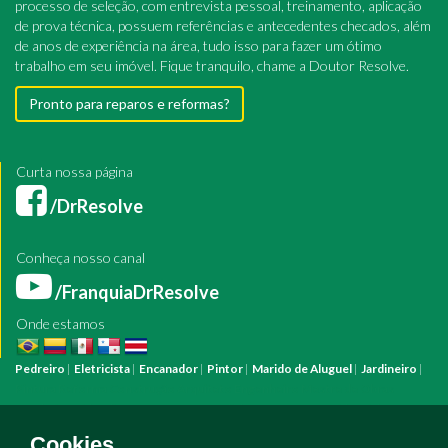
processo de seleção, com entrevista pessoal, treinamento, aplicação
de prova técnica, possuem referências e antecedentes checados, além
de anos de experiência na área, tudo isso para fazer um ótimo
trabalho em seu imóvel. Fique tranquilo, chame a Doutor Resolve.
Pronto para reparos e reformas?
Curta nossa página
/DrResolve
Conheça nosso canal
/FranquiaDrResolve
Onde estamos
Pedreiro
|
Eletricista
|
Encanador
|
Pintor
|
Marido de Aluguel
|
Jardineiro
|
Pintura
Reforma
Construção
Arquiteto
Engenheiro
Mestre de Obras
Bombeiro Hidráulico
Manutenção Predial
Manutenção Residencial
Azulejista
Instalação Elétrica
Pintura Fachada
Empresa Pintura
Empresa
Cookies.