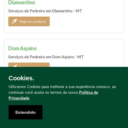
Diamantino
Serviços de Pedreiro em Diamantino - MT
Veja os seviços
Dom Aquino
Serviços de Pedreiro em Dom Aquino - MT
Veja os seviços
Cookies.
Utilizamos Cookies para melhorar a sua experiência conosco, ao
continuar você aceita os termos da nossa
Política de
Engenho
Privacidade
Serviços de Pedreiro em Engenho - MT
Entendido
Veja os seviços