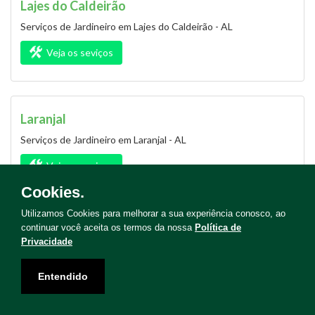
Lajes do Caldeirão
Serviços de Jardineiro em Lajes do Caldeirão - AL
Veja os seviços
Laranjal
Serviços de Jardineiro em Laranjal - AL
Veja os seviços
Cookies.
Utilizamos Cookies para melhorar a sua experiência conosco, ao
continuar você aceita os termos da nossa
Política de
Limoeiro de Anadia
Privacidade
Serviços de Jardineiro em Limoeiro de Anadia - AL
Entendido
Veja os seviços