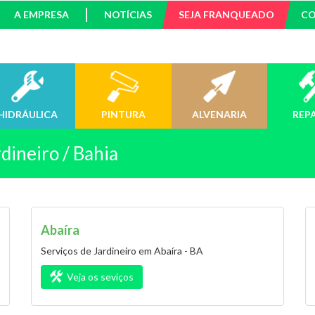
A EMPRESA
NOTÍCIAS
SEJA FRANQUEADO
C
HIDRÁULICA
PINTURA
ALVENARIA
REP
dineiro / Bahia
Abaíra
Serviços de Jardineiro em Abaíra - BA
Veja os seviços