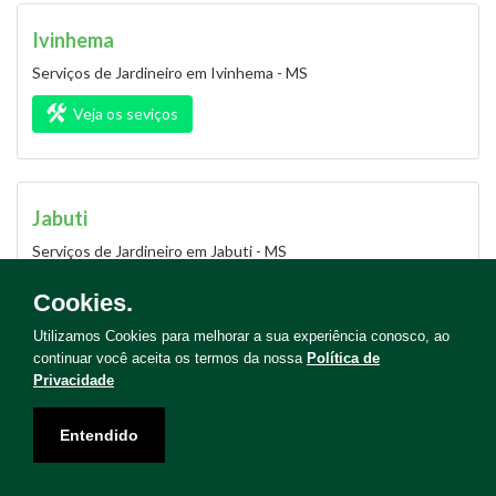
Ivinhema
Serviços de Jardineiro em Ivinhema - MS
Veja os seviços
Jabuti
Serviços de Jardineiro em Jabuti - MS
Veja os seviços
Cookies.
Utilizamos Cookies para melhorar a sua experiência conosco, ao
continuar você aceita os termos da nossa
Política de
Privacidade
Jacareí
Serviços de Jardineiro em Jacareí - MS
Entendido
Veja os seviços