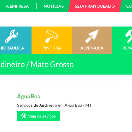
A EMPRESA
NOTÍCIAS
SEJA FRANQUEADO
C
HIDRÁULICA
PINTURA
ALVENARIA
REP
rdineiro / Mato Grosso
Água Boa
Serviços de Jardineiro em Água Boa - MT
Veja os seviços