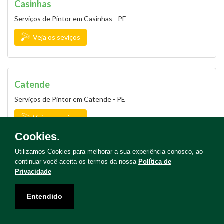
Casinhas
Serviços de Pintor em Casinhas - PE
Veja os seviços
Catende
Serviços de Pintor em Catende - PE
Veja os seviços
Cookies.
Utilizamos Cookies para melhorar a sua experiência conosco, ao
continuar você aceita os termos da nossa
Política de
Catimbaú
Privacidade
Serviços de Pintor em Catimbaú - PE
Entendido
Veja os seviços