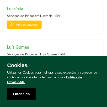
Lucrécia
Serviços de Pintor em Lucrécia - RN
Veja os seviços
Luís Gomes
Serviços de Pintor em Luís Gomes - RN
Veja os seviços
Cookies.
Utilizamos Cookies para melhorar a sua experiência conosco, ao
continuar você aceita os termos da nossa
Política de
Privacidade
Macaíba
Serviços de Pintor em Macaíba - RN
Entendido
Veja os seviços