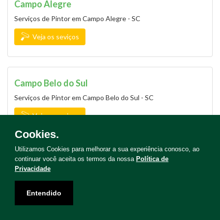
Campo Alegre
Serviços de Pintor em Campo Alegre - SC
Veja os seviços
Campo Belo do Sul
Serviços de Pintor em Campo Belo do Sul - SC
Veja os seviços
Cookies.
Utilizamos Cookies para melhorar a sua experiência conosco, ao
continuar você aceita os termos da nossa
Política de
Campo Erê
Privacidade
Serviços de Pintor em Campo Erê - SC
Entendido
Veja os seviços