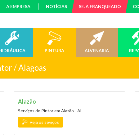
A EMPRESA
NOTÍCIAS
SEJA FRANQUEADO
C
HIDRÁULICA
PINTURA
ALVENARIA
REP
ntor / Alagoas
Alazão
Serviços de Pintor em Alazão - AL
Veja os seviços