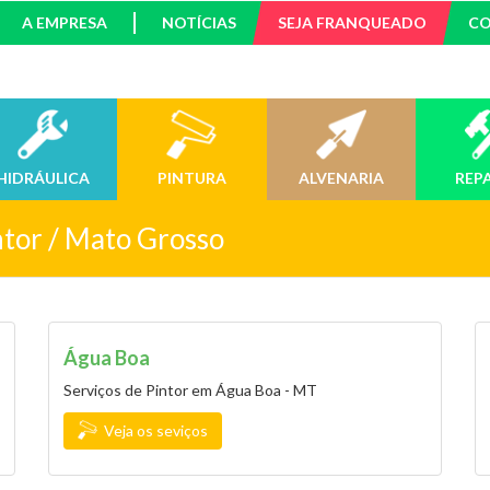
A EMPRESA
NOTÍCIAS
SEJA FRANQUEADO
C
HIDRÁULICA
PINTURA
ALVENARIA
REP
ntor / Mato Grosso
Água Boa
Serviços de Pintor em Água Boa - MT
Veja os seviços