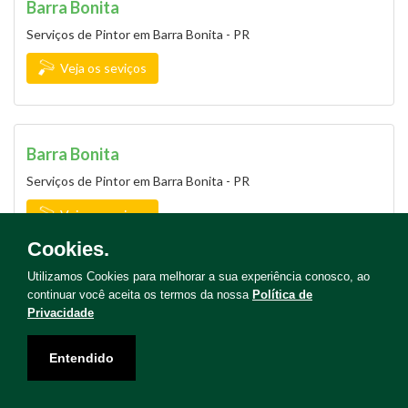
Barra Bonita
Serviços de Pintor em Barra Bonita - PR
Veja os seviços
Barra Bonita
Serviços de Pintor em Barra Bonita - PR
Veja os seviços
Cookies.
Utilizamos Cookies para melhorar a sua experiência conosco, ao
continuar você aceita os termos da nossa
Política de
Barra do Jacaré
Privacidade
Serviços de Pintor em Barra do Jacaré - PR
Entendido
Veja os seviços