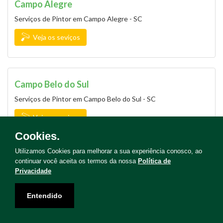
Campo Alegre
Serviços de Pintor em Campo Alegre - SC
Veja os seviços
Campo Belo do Sul
Serviços de Pintor em Campo Belo do Sul - SC
Veja os seviços
Cookies.
Utilizamos Cookies para melhorar a sua experiência conosco, ao
continuar você aceita os termos da nossa
Política de
Campo Erê
Privacidade
Serviços de Pintor em Campo Erê - SC
Entendido
Veja os seviços