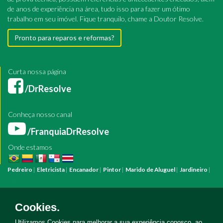
de anos de experiência na área, tudo isso para fazer um ótimo
trabalho em seu imóvel. Fique tranquilo, chame a Doutor Resolve.
Pronto para reparos e reformas?
Curta nossa página
/DrResolve
Conheça nosso canal
/FranquiaDrResolve
Onde estamos
Pedreiro
|
Eletricista
|
Encanador
|
Pintor
|
Marido de Aluguel
|
Jardineiro
|
Pintura
Reforma
Construção
Arquiteto
Engenheiro
Mestre de Obras
Bombeiro Hidráulico
Manutenção Predial
Manutenção Residencial
Azulejista
Instalação Elétrica
Pintura Fachada
Empresa Pintura
Empresa
Cookies.
Reforma
Serviço Eletricista
Serviço Pintura
Serviço Reforma
Serviço
Hidráulica
Serviço Pedreiro
Serviço Construção
Utilizamos Cookies para melhorar a sua experiência conosco, ao