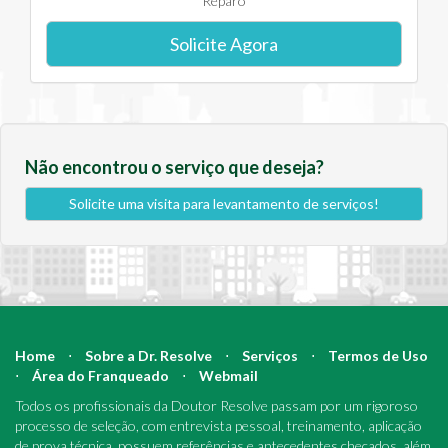
Reparo
Solicite Agora
Não encontrou o serviço que deseja?
Solicite uma visita para levantamento de serviços!
Home
⋅
Sobre a Dr. Resolve
⋅
Serviços
⋅
Termos de Uso
⋅
Área do Franqueado
⋅
Webmail
Todos os profissionais da Doutor Resolve passam por um rigoroso
processo de seleção, com entrevista pessoal, treinamento, aplicação
de prova técnica, possuem referências e antecedentes checados, além