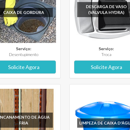
DESCARGA DE VASO
CAIXA DE GORDURA
(VÁLVULA HYDRA)
Serviço:
Serviço:
Desentupimento
Troca
Solicite Agora
Solicite Agora
ENCANAMENTO DE ÁGUA
FRIA
LIMPEZA DE CAIXA D'ÁG