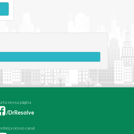
rta nossa página
/DrResolve
onheça nosso canal