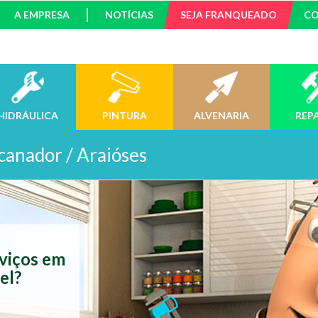
A EMPRESA
NOTÍCIAS
SEJA FRANQUEADO
C
HIDRÁULICA
PINTURA
ALVENARIA
REP
canador / Araióses
rviços em
el?