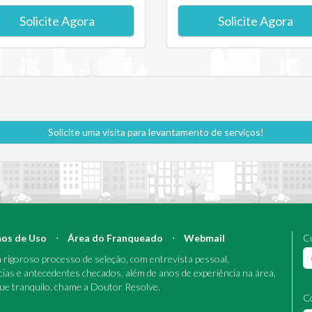
Solicite Agora
Solicite Agora
Solicite uma visita para levantamento de serviços!
os de Uso
⋅
Área do Franqueado
⋅
Webmail
Cu
rigoroso processo de seleção, com entrevista pessoal,
cias e antecedentes checados, além de anos de experiência na área,
que tranquilo, chame a Doutor Resolve.
C