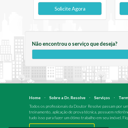
Solicite Agora
Não encontrou o serviço que deseja?
Home
⋅
Sobre a Dr. Resolve
⋅
Serviços
⋅
Term
Todos os profissionais da Doutor Resolve passam por um 
treinamento, aplicação de prova técnica, possuem referên
tudo isso para fazer um ótimo trabalho em seu imóvel. Fi