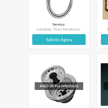
Serviço:
Instalação, Troca, Manutençã...
T
Solicite Agora
RALO DE PIA (VÁLVULA)