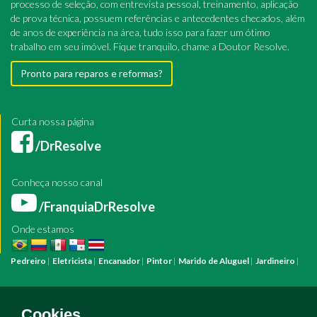
processo de seleção, com entrevista pessoal, treinamento, aplicação
de prova técnica, possuem referências e antecedentes checados, além
de anos de experiência na área, tudo isso para fazer um ótimo
trabalho em seu imóvel. Fique tranquilo, chame a Doutor Resolve.
Pronto para reparos e reformas?
Curta nossa página
/DrResolve
Conheça nosso canal
/FranquiaDrResolve
Onde estamos
Pedreiro
|
Eletricista
|
Encanador
|
Pintor
|
Marido de Aluguel
|
Jardineiro
|
Pintura
Reforma
Construção
Arquiteto
Engenheiro
Mestre de Obras
Bombeiro Hidráulico
Manutenção Predial
Manutenção Residencial
Azulejista
Instalação Elétrica
Pintura Fachada
Empresa Pintura
Empresa
Cookies.