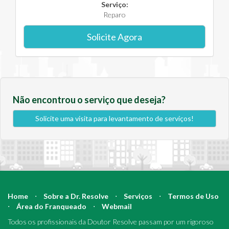
Serviço:
Reparo
Solicite Agora
Não encontrou o serviço que deseja?
Solicite uma visita para levantamento de serviços!
Home
⋅
Sobre a Dr. Resolve
⋅
Serviços
⋅
Termos de Uso
⋅
Área do Franqueado
⋅
Webmail
Todos os profissionais da Doutor Resolve passam por um rigoroso