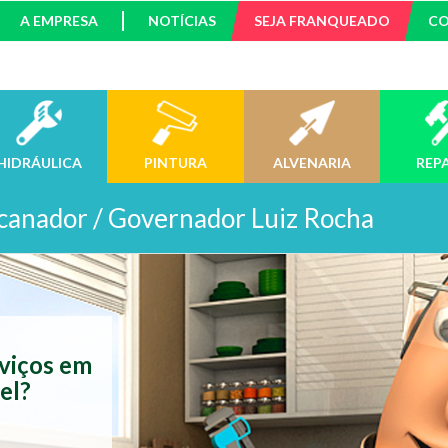
A EMPRESA
NOTÍCIAS
SEJA FRANQUEADO
C
HIDRÁULICA
PINTURA
ALVENARIA
REP
canador / Governador Luiz Rocha
rviços em
el?