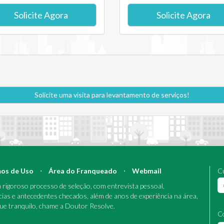
Solicite Agora
Solicite Agora
Solicite uma visita para levantamento de serviços!
os de Uso
⋅
Área do Franqueado
⋅
Webmail
Cu
rigoroso processo de seleção, com entrevista pessoal,
cias e antecedentes checados, além de anos de experiência na área,
que tranquilo, chame a Doutor Resolve.
C