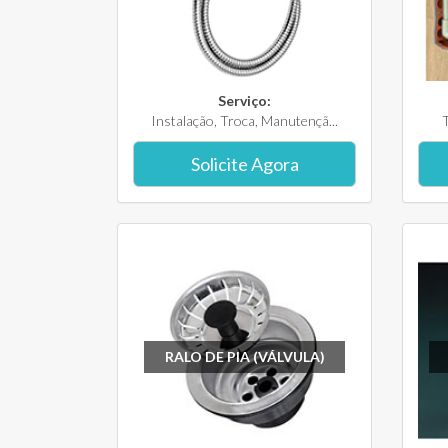
Serviço:
Instalação, Troca, Manutençã...
T
Solicite Agora
RALO DE PIA (VÁLVULA)