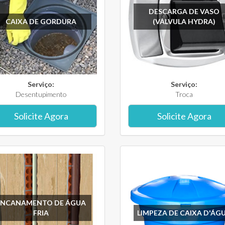
DESCARGA DE VASO
CAIXA DE GORDURA
(VÁLVULA HYDRA)
Serviço:
Serviço:
Desentupimento
Troca
Solicite Agora
Solicite Agora
ENCANAMENTO DE ÁGUA
FRIA
LIMPEZA DE CAIXA D'ÁG