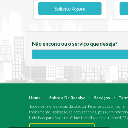
Solicite Agora
Não encontrou o serviço que deseja?
Home
⋅
Sobre a Dr. Resolve
⋅
Serviços
⋅
Term
Todos os profissionais da Doutor Resolve passam por um 
treinamento, aplicação de prova técnica, possuem referên
tudo isso para fazer um ótimo trabalho em seu imóvel. Fi