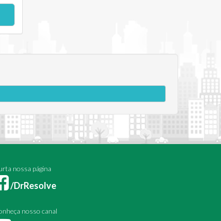
rta nossa página
/DrResolve
onheça nosso canal