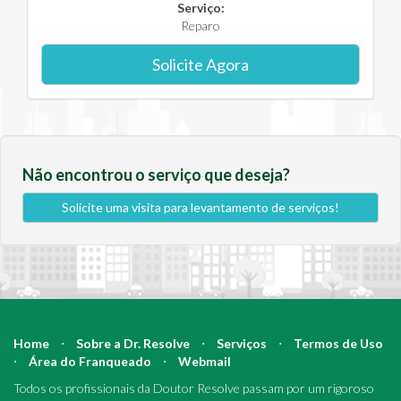
Serviço:
Reparo
Solicite Agora
Não encontrou o serviço que deseja?
Solicite uma visita para levantamento de serviços!
Home
⋅
Sobre a Dr. Resolve
⋅
Serviços
⋅
Termos de Uso
⋅
Área do Franqueado
⋅
Webmail
Todos os profissionais da Doutor Resolve passam por um rigoroso