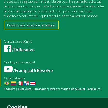
processo de seleção, com entrevista pessoal, treinamento, aplicação
de prova técnica, possuem referências e antecedentes checados, além
de anos de experiência na área, tudo isso para fazer um ótimo
trabalho em seu imóvel. Fique tranquilo, chame a Doutor Resolve.
Pronto para reparos e reformas?
Curta nossa página
/DrResolve
Conheça nosso canal
/FranquiaDrResolve
Onde estamos
Pedreiro
|
Eletricista
|
Encanador
|
Pintor
|
Marido de Aluguel
|
Jardineiro
|
Pintura
Reforma
Construção
Arquiteto
Engenheiro
Mestre de Obras
Bombeiro Hidráulico
Manutenção Predial
Manutenção Residencial
Azulejista
Instalação Elétrica
Pintura Fachada
Empresa Pintura
Empresa
Cookies.