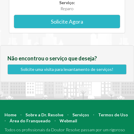
Serviço:
Reparo
Solicite Agora
Não encontrou o serviço que deseja?
Solicite uma visita para levantamento de serviços!
Home
⋅
Sobre a Dr. Resolve
⋅
Serviços
⋅
Termos de Uso
⋅
Área do Franqueado
⋅
Webmail
Todos os profissionais da Doutor Resolve passam por um rigoroso