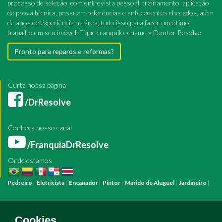
processo de seleção, com entrevista pessoal, treinamento, aplicação
de prova técnica, possuem referências e antecedentes checados, além
de anos de experiência na área, tudo isso para fazer um ótimo
trabalho em seu imóvel. Fique tranquilo, chame a Doutor Resolve.
Pronto para reparos e reformas?
Curta nossa página
/DrResolve
Conheça nosso canal
/FranquiaDrResolve
Onde estamos
Pedreiro
|
Eletricista
|
Encanador
|
Pintor
|
Marido de Aluguel
|
Jardineiro
|
Pintura
Reforma
Construção
Arquiteto
Engenheiro
Mestre de Obras
Bombeiro Hidráulico
Manutenção Predial
Manutenção Residencial
Azulejista
Instalação Elétrica
Pintura Fachada
Empresa Pintura
Empresa
Cookies.