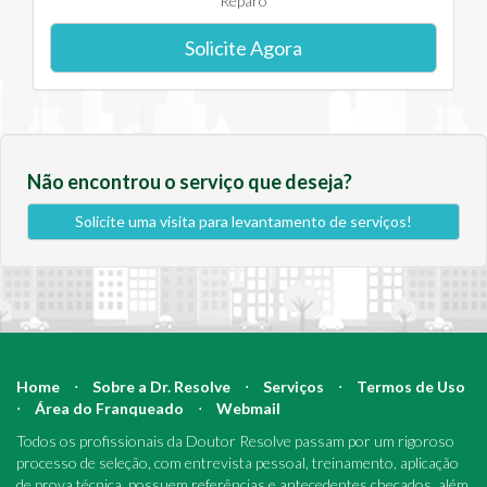
Reparo
Solicite Agora
Não encontrou o serviço que deseja?
Solicite uma visita para levantamento de serviços!
Home
⋅
Sobre a Dr. Resolve
⋅
Serviços
⋅
Termos de Uso
⋅
Área do Franqueado
⋅
Webmail
Todos os profissionais da Doutor Resolve passam por um rigoroso
processo de seleção, com entrevista pessoal, treinamento, aplicação
de prova técnica, possuem referências e antecedentes checados, além