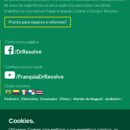
de anos de experiência na área, tudo isso para fazer um ótimo
trabalho em seu imóvel. Fique tranquilo, chame a Doutor Resolve.
Pronto para reparos e reformas?
Curta nossa página
/DrResolve
Conheça nosso canal
/FranquiaDrResolve
Onde estamos
Pedreiro
|
Eletricista
|
Encanador
|
Pintor
|
Marido de Aluguel
|
Jardineiro
|
Pintura
Reforma
Construção
Arquiteto
Engenheiro
Mestre de Obras
Bombeiro Hidráulico
Manutenção Predial
Manutenção Residencial
Azulejista
Instalação Elétrica
Pintura Fachada
Empresa Pintura
Empresa
Cookies.
Reforma
Serviço Eletricista
Serviço Pintura
Serviço Reforma
Serviço
Hidráulica
Serviço Pedreiro
Serviço Construção
Utilizamos Cookies para melhorar a sua experiência conosco, ao