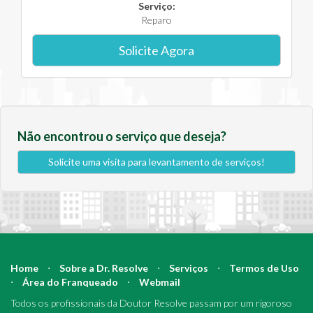
Serviço:
Reparo
Solicite Agora
Não encontrou o serviço que deseja?
Solicite uma visita para levantamento de serviços!
Home
⋅
Sobre a Dr. Resolve
⋅
Serviços
⋅
Termos de Uso
⋅
Área do Franqueado
⋅
Webmail
Todos os profissionais da Doutor Resolve passam por um rigoroso