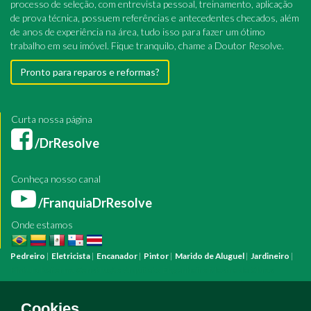
processo de seleção, com entrevista pessoal, treinamento, aplicação
de prova técnica, possuem referências e antecedentes checados, além
de anos de experiência na área, tudo isso para fazer um ótimo
trabalho em seu imóvel. Fique tranquilo, chame a Doutor Resolve.
Pronto para reparos e reformas?
Curta nossa página
/DrResolve
Conheça nosso canal
/FranquiaDrResolve
Onde estamos
Pedreiro
|
Eletricista
|
Encanador
|
Pintor
|
Marido de Aluguel
|
Jardineiro
|
Pintura
Reforma
Construção
Arquiteto
Engenheiro
Mestre de Obras
Bombeiro Hidráulico
Manutenção Predial
Manutenção Residencial
Azulejista
Instalação Elétrica
Pintura Fachada
Empresa Pintura
Empresa
Cookies.