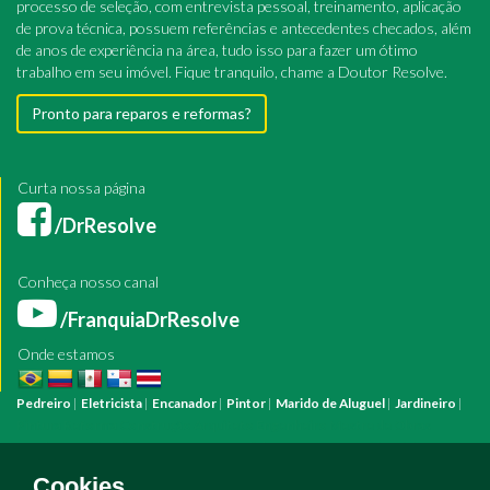
processo de seleção, com entrevista pessoal, treinamento, aplicação
de prova técnica, possuem referências e antecedentes checados, além
de anos de experiência na área, tudo isso para fazer um ótimo
trabalho em seu imóvel. Fique tranquilo, chame a Doutor Resolve.
Pronto para reparos e reformas?
Curta nossa página
/DrResolve
Conheça nosso canal
/FranquiaDrResolve
Onde estamos
Pedreiro
|
Eletricista
|
Encanador
|
Pintor
|
Marido de Aluguel
|
Jardineiro
|
Pintura
Reforma
Construção
Arquiteto
Engenheiro
Mestre de Obras
Bombeiro Hidráulico
Manutenção Predial
Manutenção Residencial
Azulejista
Instalação Elétrica
Pintura Fachada
Empresa Pintura
Empresa
Cookies.