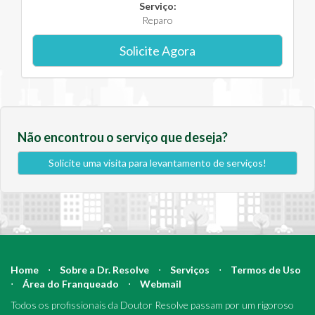
Serviço:
Reparo
Solicite Agora
Não encontrou o serviço que deseja?
Solicite uma visita para levantamento de serviços!
Home
⋅
Sobre a Dr. Resolve
⋅
Serviços
⋅
Termos de Uso
⋅
Área do Franqueado
⋅
Webmail
Todos os profissionais da Doutor Resolve passam por um rigoroso