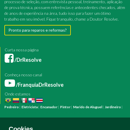
processo de seleção, com entrevista pessoal, treinamento, aplicação
de prova técnica, possuem referências e antecedentes checados, além
de anos de experiência na área, tudo isso para fazer um ótimo
trabalho em seu imóvel. Fique tranquilo, chame a Doutor Resolve.
Pronto para reparos e reformas?
Curta nossa página
/DrResolve
Conheça nosso canal
/FranquiaDrResolve
Onde estamos
Pedreiro
|
Eletricista
|
Encanador
|
Pintor
|
Marido de Aluguel
|
Jardineiro
|
Pintura
Reforma
Construção
Arquiteto
Engenheiro
Mestre de Obras
Bombeiro Hidráulico
Manutenção Predial
Manutenção Residencial
Azulejista
Instalação Elétrica
Pintura Fachada
Empresa Pintura
Empresa
Cookies.