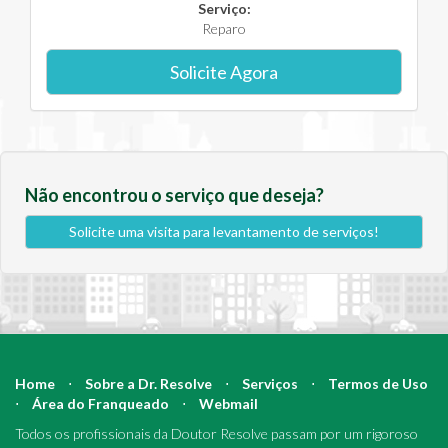
Serviço:
Reparo
Solicite Agora
Não encontrou o serviço que deseja?
Solicite uma visita para levantamento de serviços!
Home
⋅
Sobre a Dr. Resolve
⋅
Serviços
⋅
Termos de Uso
⋅
Área do Franqueado
⋅
Webmail
Todos os profissionais da Doutor Resolve passam por um rigoroso