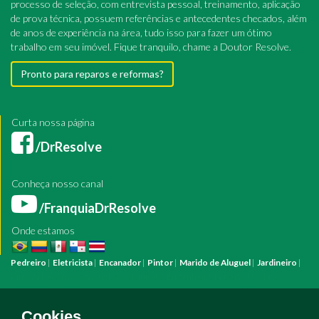
processo de seleção, com entrevista pessoal, treinamento, aplicação
de prova técnica, possuem referências e antecedentes checados, além
de anos de experiência na área, tudo isso para fazer um ótimo
trabalho em seu imóvel. Fique tranquilo, chame a Doutor Resolve.
Pronto para reparos e reformas?
Curta nossa página
/DrResolve
Conheça nosso canal
/FranquiaDrResolve
Onde estamos
Pedreiro
|
Eletricista
|
Encanador
|
Pintor
|
Marido de Aluguel
|
Jardineiro
|
Pintura
Reforma
Construção
Arquiteto
Engenheiro
Mestre de Obras
Bombeiro Hidráulico
Manutenção Predial
Manutenção Residencial
Azulejista
Instalação Elétrica
Pintura Fachada
Empresa Pintura
Empresa
Cookies.