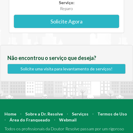
Serviço:
Reparo
Solicite Agora
Não encontrou o serviço que deseja?
Solicite uma visita para levantamento de serviços!
Home
⋅
Sobre a Dr. Resolve
⋅
Serviços
⋅
Termos de Uso
⋅
Área do Franqueado
⋅
Webmail
Todos os profissionais da Doutor Resolve passam por um rigoroso