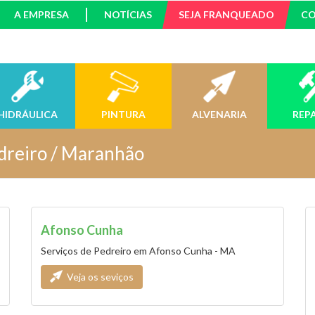
A EMPRESA
NOTÍCIAS
SEJA FRANQUEADO
C
HIDRÁULICA
PINTURA
ALVENARIA
REP
dreiro / Maranhão
Afonso Cunha
Serviços de Pedreiro em Afonso Cunha - MA
Veja os seviços