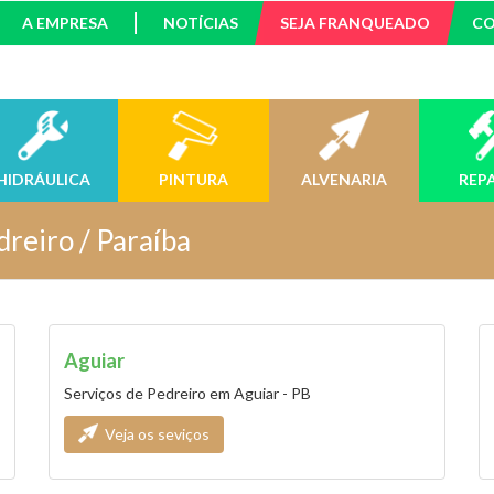
A EMPRESA
NOTÍCIAS
SEJA FRANQUEADO
C
HIDRÁULICA
PINTURA
ALVENARIA
REP
dreiro / Paraíba
Aguiar
Serviços de Pedreiro em Aguiar - PB
Veja os seviços