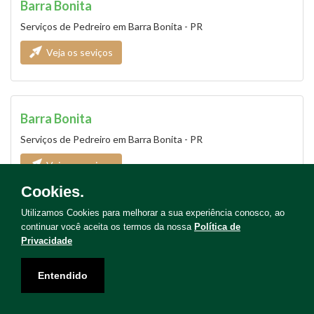
Barra Bonita
Serviços de Pedreiro em Barra Bonita - PR
Veja os seviços
Barra Bonita
Serviços de Pedreiro em Barra Bonita - PR
Veja os seviços
Cookies.
Utilizamos Cookies para melhorar a sua experiência conosco, ao
continuar você aceita os termos da nossa
Política de
Barra do Jacaré
Privacidade
Serviços de Pedreiro em Barra do Jacaré - PR
Entendido
Veja os seviços