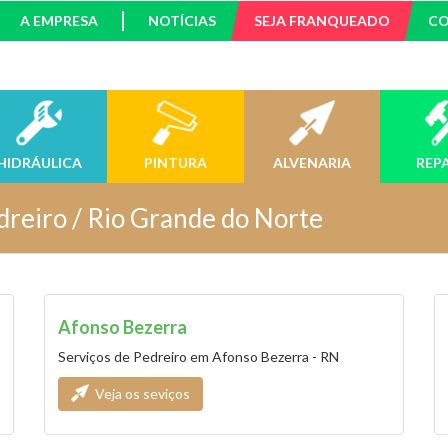
A EMPRESA
NOTÍCIAS
SEJA FRANQUEADO
C
HIDRÁULICA
PINTURA
ALVENARIA
REP
dreiro / Rio Grande do Norte
Afonso Bezerra
Serviços de Pedreiro em Afonso Bezerra - RN
Veja os seviços