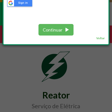
Sign in
REPAROS
Continuar
Serviços /
Elétrica
Voltar
Reator
Serviço de Elétrica