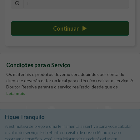
Continuar
Condições para o Serviço
Os materiais e produtos deverão ser adquiridos por conta do
cliente e deverão estar no local para o técnico realizar o serviço. A
Doutor Resolve garante o serviço realizado, desde que os
materiais fornecidos pelo cliente sejam de boa qualidade. Em caso
Leia mais
de apartamentos ou casas em condomínios, é de inteira
responsabilidade do cliente verificar junto ao síndico se existem
restrições e quais são elas, além de verificar em quais horários o
Fique Tranquilo
técnico da Doutor Resolve poderá executar o serviço solicitado.
Para realizar este serviço é necessário um técnico. É
A estimativa de preço é uma ferramenta assertiva para você calcular
responsabilidade do cliente verificar se o modelo do reator
o valor do serviço. Entretanto na visita de nosso técnico, caso
adquirido é compatível com o modelo da luminária e com o tipo
ocorram alterações, você será informado e poderá optar em