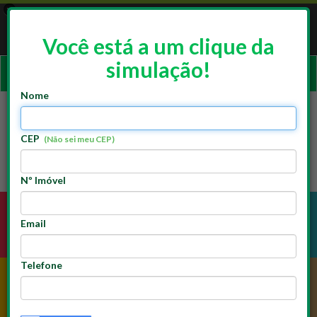
×
App Doutor Resolve
ACESSAR
Resolve Franchising
Você está a um clique da
GRATUITO - Google Play
simulação!
Ativar
naveg
Nome
CEP
(Não sei meu CEP)
Nº Imóvel
Email
ELÉTRICA
HIDRÁULICA
Telefone
PINTURA
ALVENARIA