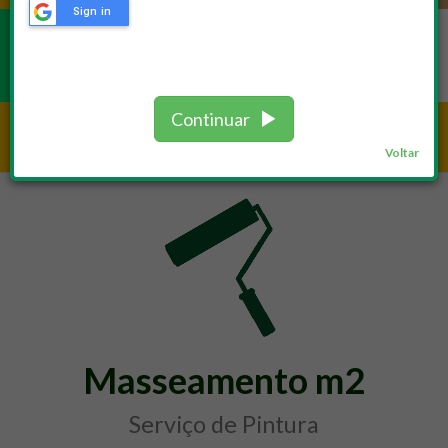
Sign in
REPAROS
Continuar
Serviços /
Pintura
Voltar
Masseamento m2
Serviço de Pintura