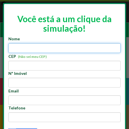
×
App Doutor Resolve
ACESSAR
Resolve Franchising
Você está a um clique da
GRATUITO - Google Play
simulação!
Ativar
naveg
Nome
CEP
(Não sei meu CEP)
Nº Imóvel
Email
ELÉTRICA
HIDRÁULICA
Telefone
PINTURA
ALVENARIA