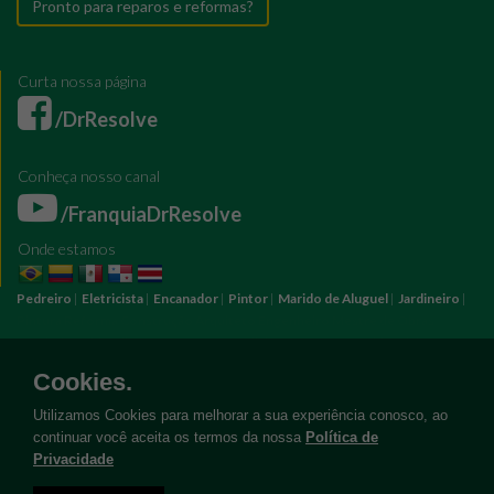
Pronto para reparos e reformas?
Curta nossa página
/DrResolve
Conheça nosso canal
/FranquiaDrResolve
Onde estamos
Pedreiro
|
Eletricista
|
Encanador
|
Pintor
|
Marido de Aluguel
|
Jardineiro
|
Pintura
Reforma
Construção
Arquiteto
Engenheiro
Mestre de Obras
Bombeiro Hidráulico
Manutenção Predial
Manutenção Residencial
Azulejista
Instalação Elétrica
Pintura Fachada
Empresa Pintura
Empresa
Cookies.
Reforma
Serviço Eletricista
Serviço Pintura
Serviço Reforma
Serviço
Hidráulica
Serviço Pedreiro
Serviço Construção
Utilizamos Cookies para melhorar a sua experiência conosco, ao
continuar você aceita os termos da nossa
Política de
Privacidade