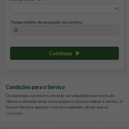
Tempo médio de execução do serviço:
Continuar
Condições para o Serviço
Os materiais e produtos deverão ser adquiridos por conta do
cliente e deverão estar no local para o técnico realizar o serviço. A
Doutor Resolve garante o serviço realizado, desde que os
materiais fornecidos pelo cliente sejam de 1ª qualidade. Caso seja
Leia mais
necessário, antes de o técnico ir até o seu imóvel realizar o
serviço, solicite junto à nossa central de atendimento algumas