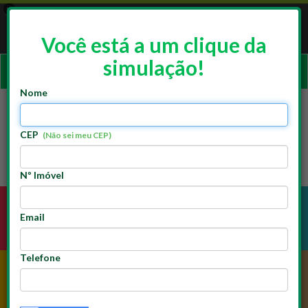
×
App Doutor Resolve
ACESSAR
Resolve Franchising
Você está a um clique da
GRATUITO - Google Play
simulação!
Ativar
naveg
Nome
CEP
(Não sei meu CEP)
Nº Imóvel
Email
ELÉTRICA
HIDRÁULICA
Telefone
PINTURA
ALVENARIA