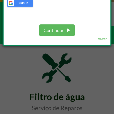
Sign in
REPAROS
Continuar
Serviços /
Reparos
Voltar
Filtro de água
Serviço de Reparos