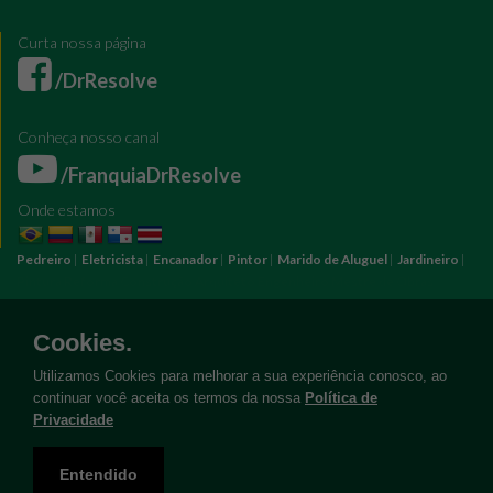
Curta nossa página
/DrResolve
Conheça nosso canal
/FranquiaDrResolve
Onde estamos
Pedreiro
|
Eletricista
|
Encanador
|
Pintor
|
Marido de Aluguel
|
Jardineiro
|
Pintura
Reforma
Construção
Arquiteto
Engenheiro
Mestre de Obras
Bombeiro Hidráulico
Manutenção Predial
Manutenção Residencial
Azulejista
Instalação Elétrica
Pintura Fachada
Empresa Pintura
Empresa
Cookies.
Reforma
Serviço Eletricista
Serviço Pintura
Serviço Reforma
Serviço
Hidráulica
Serviço Pedreiro
Serviço Construção
Utilizamos Cookies para melhorar a sua experiência conosco, ao
continuar você aceita os termos da nossa
Política de
Privacidade
Copyright © Doutor Resolve 2026. Todos os direitos reservados
Entendido