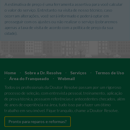
A estimativa de preço é uma ferramenta assertiva para você calcular
o valor do serviço. Entretanto na visita de nosso técnico, caso
ocorram alterações, você será informado e poderá optar em
prosseguir com os ajustes ou não realizar o serviço (cobraremos
apenas a taxa de visita de acordo com a política de preço da sua
cidade).
Home
⋅
Sobre a Dr. Resolve
⋅
Serviços
⋅
Termos de Uso
⋅
Área do Franqueado
⋅
Webmail
Todos os profissionais da Doutor Resolve passam por um rigoroso
processo de seleção, com entrevista pessoal, treinamento, aplicação
de prova técnica, possuem referências e antecedentes checados, além
de anos de experiência na área, tudo isso para fazer um ótimo
trabalho em seu imóvel. Fique tranquilo, chame a Doutor Resolve.
Pronto para reparos e reformas?