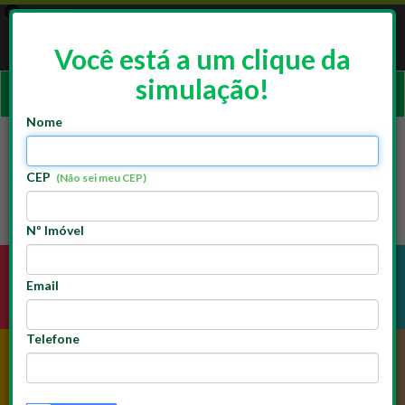
×
App Doutor Resolve
ACESSAR
Resolve Franchising
Você está a um clique da
GRATUITO - Google Play
simulação!
Ativar
naveg
Nome
CEP
(Não sei meu CEP)
Nº Imóvel
Email
ELÉTRICA
HIDRÁULICA
Telefone
PINTURA
ALVENARIA