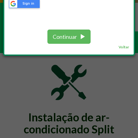
Sign in
REPAROS
Continuar
Serviços /
Reparos
Voltar
Instalação de ar-
condicionado Split