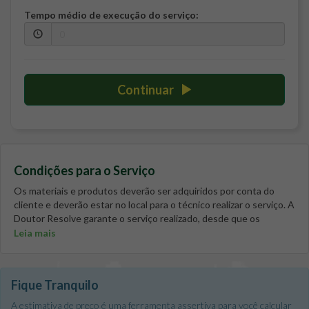
Tempo médio de execução do serviço:
Continuar
Condições para o Serviço
Os materiais e produtos deverão ser adquiridos por conta do
cliente e deverão estar no local para o técnico realizar o serviço. A
Doutor Resolve garante o serviço realizado, desde que os
materiais fornecidos pelo cliente sejam de 1ª qualidade. Caso seja
Leia mais
necessário, antes de o técnico ir até o seu imóvel realizar o
serviço, solicite junto à nossa central de atendimento algumas
indicações de marcas ou fornecedores para que você adquira os
Fique Tranquilo
materiais necessários para que o serviço possa ser realizado com
perfeição. Em caso de apartamentos ou casas em condomínios, é
A estimativa de preço é uma ferramenta assertiva para você calcular