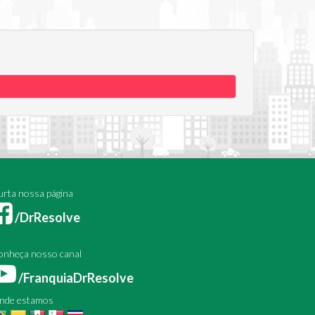
rta nossa página
/DrResolve
onheça nosso canal
/FranquiaDrResolve
nde estamos