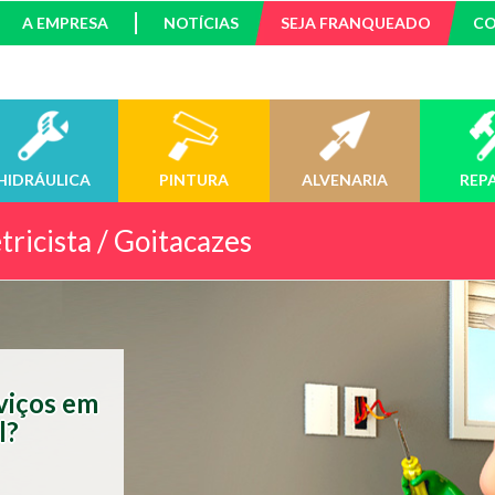
A EMPRESA
NOTÍCIAS
SEJA FRANQUEADO
C
HIDRÁULICA
PINTURA
ALVENARIA
REP
tricista / Goitacazes
rviços em
l?