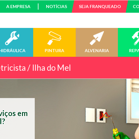
A EMPRESA
NOTÍCIAS
SEJA FRANQUEADO
C
HIDRÁULICA
PINTURA
ALVENARIA
REP
tricista / Ilha do Mel
rviços em
l?