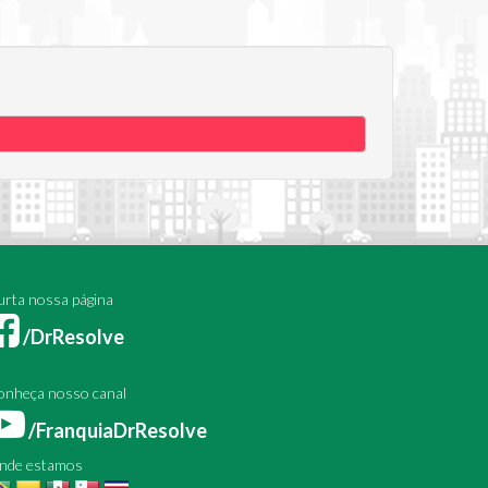
rta nossa página
/DrResolve
onheça nosso canal
/FranquiaDrResolve
nde estamos